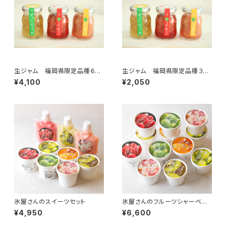
生ジャム 福岡県限定品種６本
生ジャム 福岡県限定品種３本
セット（あまおう・とよみつひめ・
セット（あまおう・とよみつひめ・
¥4,100
¥2,050
甘うぃ）
甘うぃ）
氷屋さんのスイーツセット
氷屋さんのフルーツシャーベット
12個セット
¥4,950
¥6,600